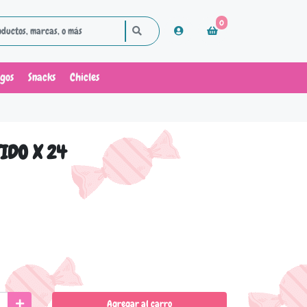
0
ugos
Snacks
Chicles
IDO X 24
Agregar al carro