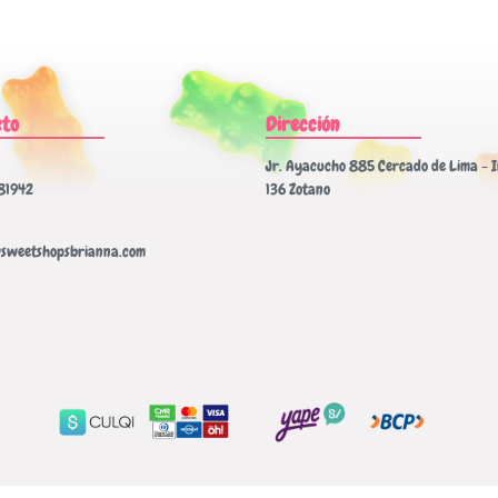
cto
Dirección
Jr. Ayacucho 885 Cercado de Lima - I
81942
136 Zotano
sweetshopsbrianna.com