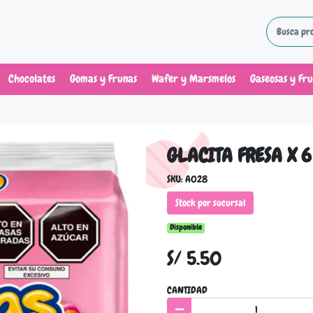
Chocolates
Gomas y Frunas
Wafer y Marsmelos
Gaseosas y Fr
GLACITA FRESA X 6
SKU: A028
Stock por sucursal
Disponible
S/ 5.50
CANTIDAD