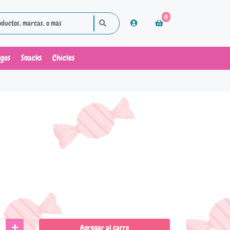
0
ugos
Snacks
Chicles
Agregar al carro