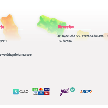
cto
Dirección
Jr. Ayacucho 885 Cercado de Lima - I
81942
136 Zotano
sweetshopsbrianna.com