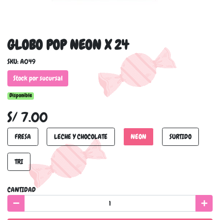
GLOBO POP NEON X 24
SKU: A049
Stock por sucursal
Disponible
S/ 7.00
FRESA
LECHE Y CHOCOLATE
NEON
SURTIDO
TRI
CANTIDAD