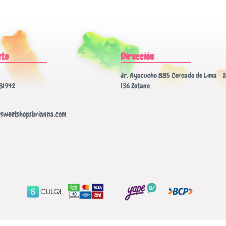
cto
Dirección
Jr. Ayacucho 885 Cercado de Lima - I
81942
136 Zotano
sweetshopsbrianna.com