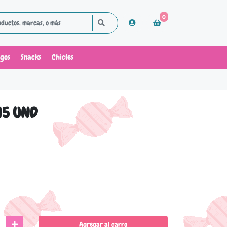
0
ugos
Snacks
Chicles
15 UND
Agregar al carro