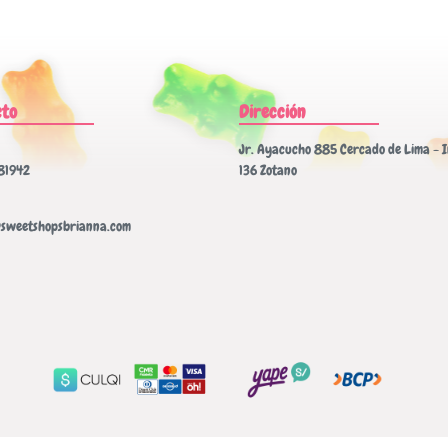
cto
Dirección
Jr. Ayacucho 885 Cercado de Lima - I
81942
136 Zotano
sweetshopsbrianna.com