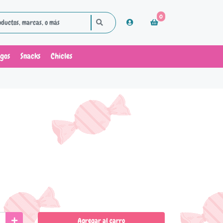
0
ugos
Snacks
Chicles
Agregar al carro